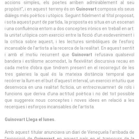
accions simples, els poetes arriben admirablement al seu
propòsit”, i en aquest terreny és on
Guinovart
composa els seus
diàlegs més poètics i utòpics. Seguint fidelment al títol proposat,
i sota aquest punt de partida, la proposta es situa en un escenari
i una confluència entorn a dos conceptes irònics en treball en art:
la unitat utòpica com exercici entre la ficció d’un esdeveniment i
la crítica sobre aquest, i les lectures simbòliques de l’esforç
incansable de l’artista a la recerca de la realitat. En aquest sentit
i amb el motiu recurrent que
Guinovart
refusava qualsevol
bandera i estilisme acomodat, la flexivilitat discursiva recau en
cada metre d’obra que tindrem present en el recorregut de les
tres galeries la qual és la mateixa distància temporal
que
recórrer la llum en el buit d’aquest interval, un exercici intuitiu que
desenvoca en una realitat ficticia, un entrecreuamnet de rols i
funcions que deriva d’una actitud poètica i no del tot possible
que suggereix nous conceptes i noves idees en relació a les
recerques i esforços incansables de l’artista.
Guinovart Llega el lunes.
Amb aquest titular anunciava un diari de Veneçuela l’arribada de
l’exposició de
Guinovart
en aquest país en el transcurs de la