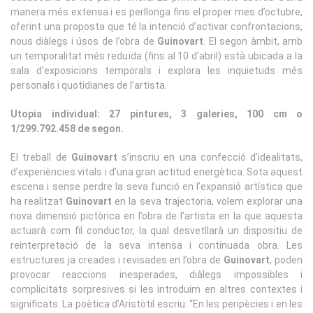
manera més extensa i es perllonga fins el proper mes d’octubre,
oferint una proposta que té la intenció d’activar confrontacions,
nous diàlegs i úsos de l’obra de
Guinovart
. El segon àmbit, amb
un temporalitat més reduïda (fins al 10 d’abril) està ubicada a la
sala d’exposicions temporals i explora les inquietuds més
personals i quotidianes de l’artista.
Utopia individual: 27 pintures, 3 galeries, 100 cm o
1/299.792.458 de segon.
El treball de
Guinovart
s’inscriu en una confecció d’idealitats,
d’experiències vitals i d’una gran actitud energètica. Sota aquest
escena i sense perdre la seva funció en l’expansió artística que
ha realitzat
Guinovart
en la seva trajectoria, volem explorar una
nova dimensió pictòrica en l’obra de l’artista en la que aquesta
actuarà com fil conductor, la qual desvetllarà un dispositiu de
reinterpretació de la seva intensa i continuada obra. Les
estructures ja creades i revisades en l’obra de
Guinovart
, poden
provocar reaccions inesperades, diàlegs impossibles i
complicitats sorpresives si les introduim en altres contextes i
significats. La poètica d’Aristòtil escriu: “En les peripècies i en les