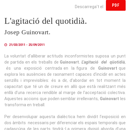
PDF
Descarrega't el
L'agitació del quotidià.
Josep Guinovart.
21/03/2011 - 25/09/2011
La voluntat d’alliberar actituds inconformistes suposa un punt
de partida en els treballs de
Guinovart.
L’agitació del qüotidià
,
és una exposició centrada en la figura de
Guinovart
que
explora les ausències de raonament capaces d’incidir en actes
senzills i imprevisibles: és a dir, d’abordar en tot moment la
capacitat que té un de creure en allò que està realitzant més
enllà d’una recerca rendible al marge de l’acceptació colectiva.
Aquestes accions que poden semblar irrellevants,
Guinovart
les
transforma en treball.
Per desenvolupar aquesta dialèctica hem dividit l’exposició en
dos àmbits necessaris per diferenciar els espais temporals que
cadascúna de les parts tindrà.
La primera divisió aborda d’una
`