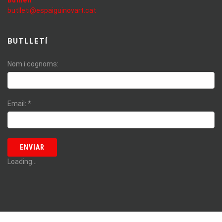
Butlletí
butlleti@espaiguinovart.cat
BUTLLETÍ
Nom i cognoms:
Email:
*
Loading...