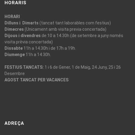
HORARIS
HORARI
Dilluns i Dimarts
(tancat tant laborables com festius)
Dimecres
(Unicament amb visita previa concertada)
Dijous i divendres
de 10 a 14.30h (de setembre a juny només
visita prèvia concertada)
Dissabte
11h a 14.30h i de 17h a 19h.
Diumenge
11h a 14.30h.
FESTIUS TANCATS:
1 i 6 de Gener, 1 de Maig, 24 Juny, 25 i 26
Desembre
AGOST TANCAT PER VACANCES
ADREÇA