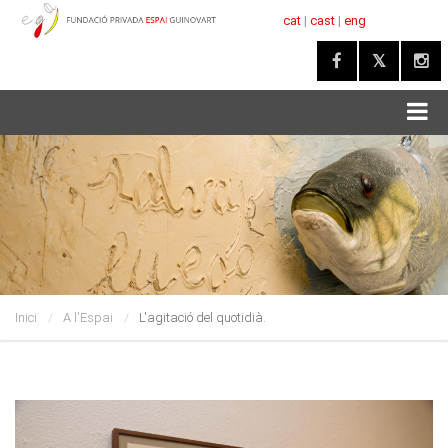
cat
|
cast
|
eng
Inici
A l'Espai
L'agitació del quotidià.