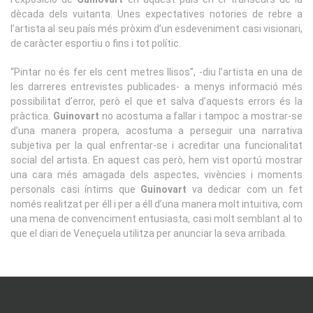
dècada dels vuitanta. Unes expectatives notories de rebre a
l’artista al seu país més pròxim d’un esdeveniment casi visionari,
de caràcter esportiu o fins i tot polític.
“Pintar no és fer els cent metres llisos”, -diu l’artista en una de
les darreres entrevistes publicades- a menys informació més
possibilitat d’error, però el que et salva d’aquests errors és la
pràctica.
Guinovart
no acostuma a fallar i tampoc a mostrar-se
d’una manera propera, acostuma a perseguir una narrativa
subjetiva per la qual enfrentar-se i acreditar una funcionalitat
social del artista. En aquest cas però, hem vist oportú mostrar
una cara més amagada dels aspectes, vivències i moments
personals casi íntims que
Guinovart
va dedicar com un fet
només realitzat per éll i per a éll d’una manera molt intuitiva, com
una mena de convenciment entusiasta, casi molt semblant al to
que el diari de Veneçuela utilitza per anunciar la seva arribada.