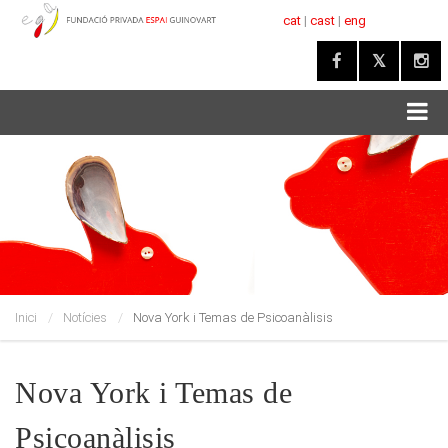
cat
|
cast
|
eng
Inici
Notícies
Nova York i Temas de Psicoanàlisis
Nova York i Temas de
Psicoanàlisis