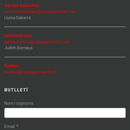
Serveis educatius
serveiseducatius@espaiguinovart.cat
Lluisa Gabarra
Administració
administracio@espaiguinovart.cat
Judith Bernaus
Butlletí
butlleti@espaiguinovart.cat
BUTLLETÍ
Nom i cognoms:
Email:
*