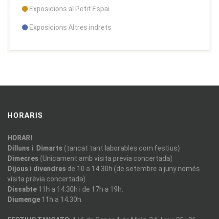
Exposicions al Petit Espai
Exposicions Altres indrets
HORARIS
HORARI
Dilluns i Dimarts
(tancat tant laborables com festius)
Dimecres
(Unicament amb visita previa concertada)
Dijous i divendres
de 10 a 14.30h (de setembre a juny només
visita prèvia concertada)
Dissabte
11h a 14.30h i de 17h a 19h.
Diumenge
11h a 14.30h.