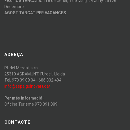
FESTIUS TANCATS:
1 i 6 de Gener, 1 de Maig, 24 Juny, 25 i 26
Desembre
AGOST TANCAT PER VACANCES
ADREÇA
Pl. del Mercat, s/n
25310 AGRAMUNT, l'Urgell, Lleida
Tel. 973 39 09 04 - 686 832 484
info@espaiguinovart.cat
Per més informació:
Oficina Turisme 973 391 089
CONTACTE