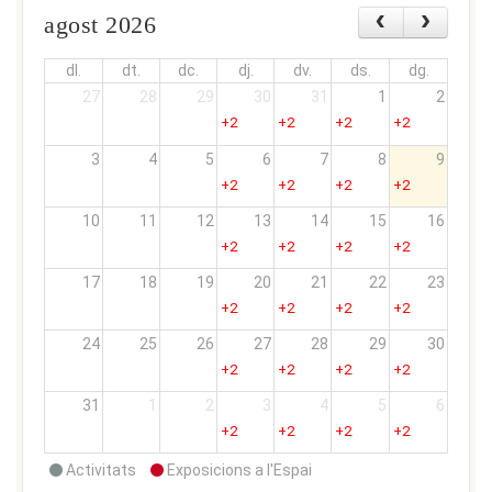
agost 2026
dl.
dt.
dc.
dj.
dv.
ds.
dg.
27
28
29
30
31
1
2
+2
+2
+2
+2
3
4
5
6
7
8
9
+2
+2
+2
+2
10
11
12
13
14
15
16
+2
+2
+2
+2
17
18
19
20
21
22
23
+2
+2
+2
+2
24
25
26
27
28
29
30
+2
+2
+2
+2
31
1
2
3
4
5
6
+2
+2
+2
+2
Activitats
Exposicions a l'Espai