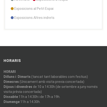
Exposicions al Petit Espai
Exposicions Altres indrets
HORARIS
HORARI
Dilluns i Dimarts
(tancat tant laborables com festius)
Dimecres
(Unicament amb visita previa concertada)
Dijous i divendres
de 10 a 14.30h (de setembre a juny només
visita prèvia concertada)
Dissabte
11h a 14.30h i de 17h a 19h.
Diumenge
11h a 14.30h.