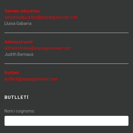
Serveis educatius
serveiseducatius@espaiguinovart.cat
Lluisa Gabarra
Administració
administracio@espaiguinovart.cat
Judith Bernaus
Butlletí
butlleti@espaiguinovart.cat
BUTLLETÍ
Nom i cognoms: