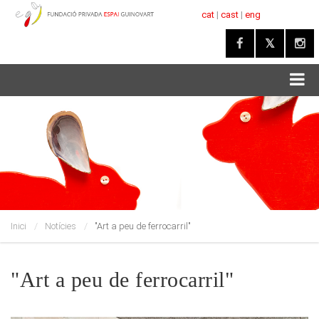
cat
|
cast
|
eng
Inici
Notícies
"Art a peu de ferrocarril"
"Art a peu de ferrocarril"