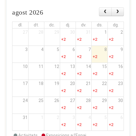
agost 2026
dl.
dt.
dc.
dj.
dv.
ds.
dg.
27
28
29
30
31
1
2
+2
+2
+2
+2
3
4
5
6
7
8
9
+2
+2
+2
+2
10
11
12
13
14
15
16
+2
+2
+2
+2
17
18
19
20
21
22
23
+2
+2
+2
+2
24
25
26
27
28
29
30
+2
+2
+2
+2
31
1
2
3
4
5
6
+2
+2
+2
+2
Activitats
Exposicions a l'Espai