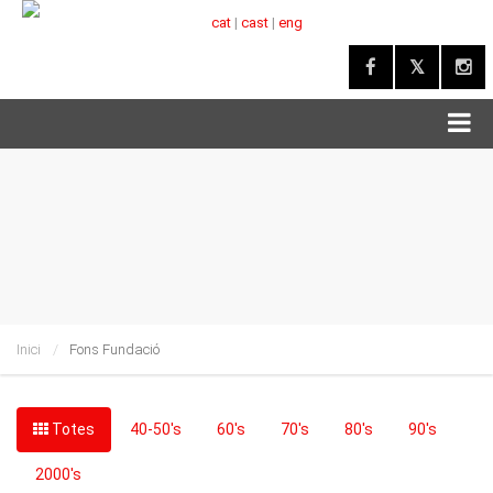
cat
|
cast
|
eng
Inici
Fons Fundació
Totes
40-50's
60's
70's
80's
90's
2000's