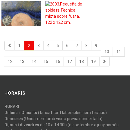
1
2
3
4
5
6
7
8
9
10
11
12
13
14
15
16
17
18
19
HORARIS
HORARI
Dilluns i Dimarts
(tancat tant laborables com festius)
Dimecres
(Unicament amb visita previa concertada)
Dijous i divendres
de 10 a 14.30h (de setembre a juny només