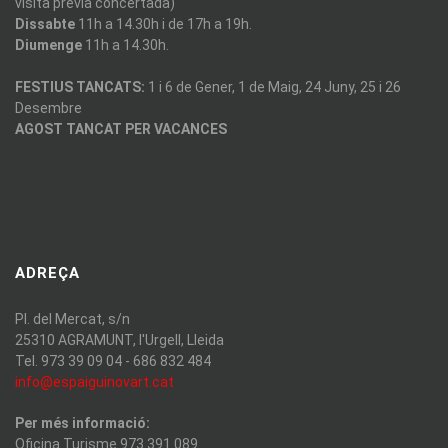
visita prèvia concertada)
Dissabte
11h a 14.30h i de 17h a 19h.
Diumenge
11h a 14.30h.
FESTIUS TANCATS:
1 i 6 de Gener, 1 de Maig, 24 Juny, 25 i 26
Desembre
AGOST TANCAT PER VACANCES
ADREÇA
Pl. del Mercat, s/n
25310 AGRAMUNT, l'Urgell, Lleida
Tel. 973 39 09 04 - 686 832 484
info@espaiguinovart.cat
Per més informació:
Oficina Turisme 973 391 089