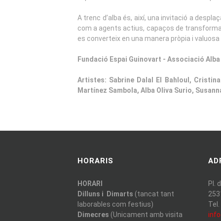
A trenc d’alba és, així, una invitació a despl
com a agents actius, capaços de transformar i
es converteix en una manera pròpia i valuosa 
Fundació Espai Guinovart - Associació Alba
Artistes: Sabrine Dalal El Bahloul, Crist
Martínez Sambola, Alba Oliva Surio, Susan
HORARIS
AD
HORARI
Pl. 
Dilluns i Dimarts
(tancat tant
253
laborables com festius)
Tel.
Dimecres
(Unicament amb visita
inf