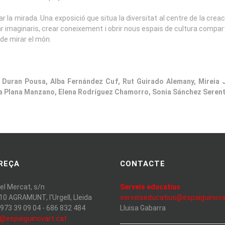
açar la mirada. Una exposició que situa la diversitat al centre de la cr
maginaris, crear coneixement i obrir nous espais de cultura compartida,
de mirar el món.
ina Duran Pousa, Alba Fernández Cuf, Rut Guirado Alemany, Mirei
na Plana Manzano, Elena Rodríguez Chamorro, Sonia Sánchez Serenti
REÇA
CONTACTE
del Mercat, s/n
Serveis educatius
10 AGRAMUNT, l'Urgell, Lleida
serveiseducatius@espaiguinova
 973 39 09 04 - 686 832 484
Lluisa Gabarra
o@espaiguinovart.cat