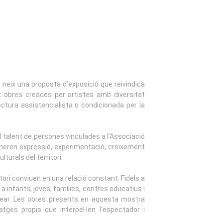
, neix una proposta d’exposició que reivindica
x obres creades per artistes amb diversitat
ectura assistencialista o condicionada per la
 el talent de persones vinculades a l’Associació
generen expressió, experimentació, creixement
lturals del territori.
tori conviuen en una relació constant. Fidels a
a infants, joves, famílies, centres educatius i
i crear. Les obres presents en aquesta mostra
atges propis que interpel·len l’espectador i