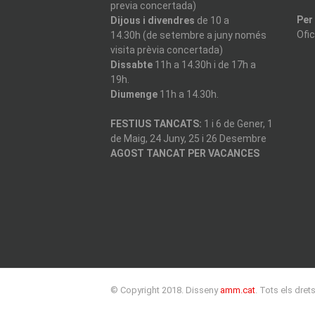
previa concertada)
Per
Dijous i divendres
de 10 a
Ofi
14.30h (de setembre a juny només
visita prèvia concertada)
Dissabte
11h a 14.30h i de 17h a
19h.
Diumenge
11h a 14.30h.
FESTIUS TANCATS:
1 i 6 de Gener, 1
de Maig, 24 Juny, 25 i 26 Desembre
AGOST TANCAT PER VACANCES
© Copyright 2018. Disseny
amm.cat
. Tots els dret