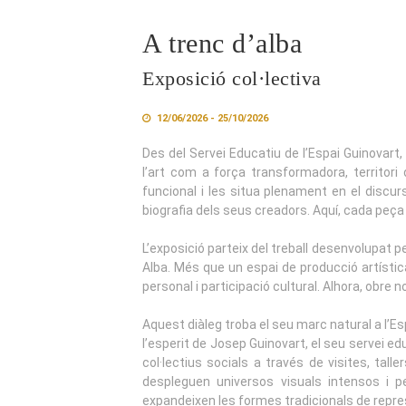
A trenc d’alba
Exposició col·lectiva
12/06/2026 - 25/10/2026
Des del Servei Educatiu de l’Espai Guinovart,
l’art com a força transformadora, territor
funcional i les situa plenament en el discur
biografia dels seus creadors. Aquí, cada peça
L’exposició parteix del treball desenvolupat pe
Alba. Més que un espai de producció artístic
personal i participació cultural. Alhora, obre n
Aquest diàleg troba el seu marc natural a l’Es
l’esperit de Josep Guinovart, el seu servei ed
col·lectius socials a través de visites, tal
despleguen universos visuals intensos i per
expandeixen les formes tradicionals de repre