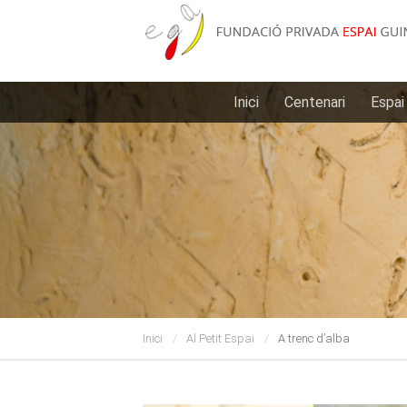
Inici
Centenari
Espai
Inici
Al Petit Espai
A trenc d’alba