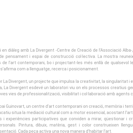
 i en diàleg amb La Divergent -Centre de Creació de l’Associació Alba-
i de pensament i espai de construcció col·lectiva. La mostra reunei
s de l’art contemporani, bo i projectant-les més enllà de qualsevol l
 s’afirma com a llenguatge, recerca i posicionament.
r La Divergent, un projecte que impulsa la creativitat, la singularitat i
a, La Divergent esdevé un laboratori viu on els processos creatius 
oves vies de professionalització, visibilitat i col·laboració amb agents cu
pai Guinovart, un centre d’art contemporani on creació, memòria i terri
ucatiu situa la mediació cultural com a motor essencial, acostant l’art 
lers i experiències participatives que conviden a mirar, qüestionar 
sonals. Pintura, dibuix, matèria, gest i color construeixen llengu
sentació. Cada peça activa una nova manera d’habitar l’art.