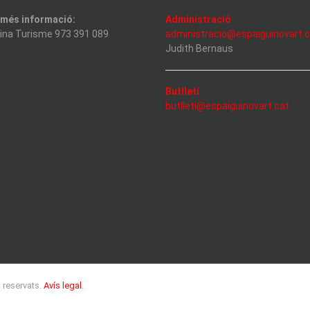
 més informació:
Administració
cina Turisme 973 391 089
administracio@espaiguinovart.
Judith Bernaus
Butlletí
butlleti@espaiguinovart.cat
s reservats.
Avís legal
.