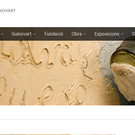
Guinovart
Fundació
Obra
Exposicions
S