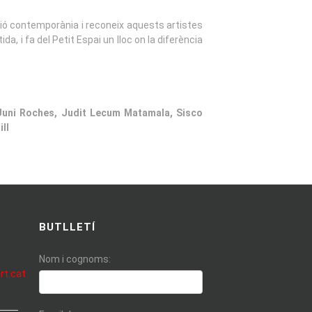
eació contemporània i reconeix aquests artistes
 i fa del Petit Espai un lloc on la diferència
a Juni Roches, Judit Lecum Matamala, Sisco
ll
BUTLLETÍ
Nom i cognoms:
rt.cat