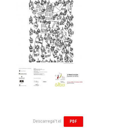
Descarrega't el
PDF