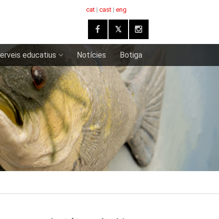
cat
|
cast
|
eng
erveis educatius
Notícies
Botiga