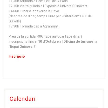
11.45h Arribada a Sant Feliu de Guíxols
12.15h Visita guiada a l'Exposició Univers Guinovart
14.00h Dinar a la taverna la Cava
(després de dinar, temps lliure per visitar Sant Feliu de
Guixols)
17.30h Tornada cap a Agramunt
Preu de la sortida: 40€ ( 20€ autocar I 20€ dinar)
Inscripcions fins el
10 d'Octubre
a l'
Oficina de turisme
i a
l'
Espai Guinovart.
Inscripció
Calendari