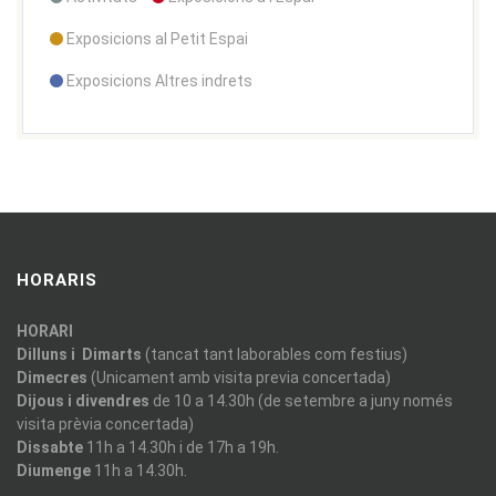
Exposicions al Petit Espai
Exposicions Altres indrets
HORARIS
HORARI
Dilluns i Dimarts
(tancat tant laborables com festius)
Dimecres
(Unicament amb visita previa concertada)
Dijous i divendres
de 10 a 14.30h (de setembre a juny només
visita prèvia concertada)
Dissabte
11h a 14.30h i de 17h a 19h.
Diumenge
11h a 14.30h.