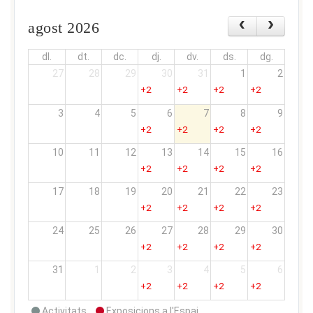
agost 2026
dl.
dt.
dc.
dj.
dv.
ds.
dg.
27
28
29
30
31
1
2
+2
+2
+2
+2
3
4
5
6
7
8
9
+2
+2
+2
+2
10
11
12
13
14
15
16
+2
+2
+2
+2
17
18
19
20
21
22
23
+2
+2
+2
+2
24
25
26
27
28
29
30
+2
+2
+2
+2
31
1
2
3
4
5
6
+2
+2
+2
+2
Activitats
Exposicions a l'Espai