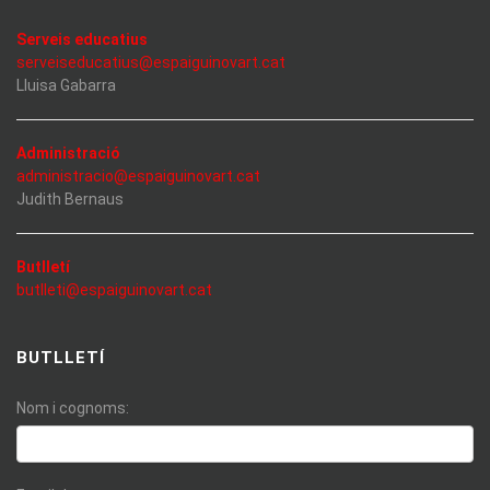
Serveis educatius
serveiseducatius@espaiguinovart.cat
Lluisa Gabarra
Administració
administracio@espaiguinovart.cat
Judith Bernaus
Butlletí
butlleti@espaiguinovart.cat
BUTLLETÍ
Nom i cognoms: